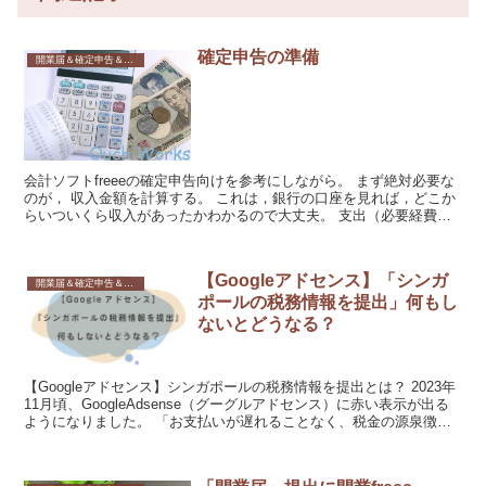
確定申告の準備
開業届＆確定申告＆書類関係
会計ソフトfreeeの確定申告向けを参考にしながら。 まず絶対必要な
のが， 収入金額を計算する。 これは，銀行の口座を見れば，どこか
らいついくら収入があったかわかるので大丈夫。 支出（必要経費）
を計算する。 これが，なかなか大変そうですね。...
【Googleアドセンス】「シンガ
開業届＆確定申告＆書類関係
ポールの税務情報を提出」何もし
ないとどうなる？
【Googleアドセンス】シンガポールの税務情報を提出とは？ 2023年
11月頃、GoogleAdsense（グーグルアドセンス）に赤い表示が出る
ようになりました。 「お支払いが遅れることなく、税金の源泉徴収
も適切に行われるようにするために...