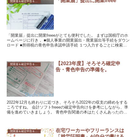
「開業届」提出に開業freee
開業届＆確定申告＆書類関係
「開業届」提出に開業freeeがとても便利でした。 まずは国税庁のホ
ームページに行き， ■個人事業の開業届出・廃業届出等手続をダウン
ロード ■所得税の青色申告承認申請手続 １つ入力するごとに検索し
ていると，いつも検索にひっかかる噂の【開業f...
【2023年度】そろそろ確定申
開業届＆確定申告＆書類関係
告・青色申告の準備を。
2022年12月も終わりに近づき、そろそろ2022年の収支の締めをする
ころですね。 会計ソフトfreeeの確定申告向けを参考にしながら、準
備を進めていきましょう。 青色申告関連の本はたくさんあったので
すが，はじめて個人事業主（フリーランス）...
在宅ワーカーやフリーランスは
開業届＆確定申告＆書類関係
「就労証明書」が自分で書ける。