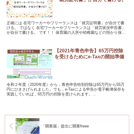
正確には 在宅ワーカーやフリーランスは「就労証明書」が自分で書
ける。 ではなく 在宅ワーカーやフリーランスは「就労状況申告書」
が自分で書ける。 です！！ 保育園の入所や幼稚園などの預かり保育
や延長保育など「就労証明書」を提出が必要になります...
【2021年青色申告】65万円控除
開業届＆確定申告＆書類関係
を受けるためにe-Taxの開始準備
令和２年度（2020年度）から，青色申告特別控除は65万円から55万
円にひきさげられました。でも，e-Taxによる申告か電子帳簿保存を
実践していれば，65万円の控除を受けられます。
(function(b,c,f,g,a,d,e){b.Mo...
「開業届」提出に開業freee