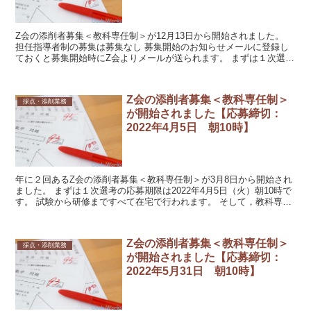
Z会の添削者募集＜教科専任制＞が12月13日から開始されました。
担任指導者制の募集は募集なし 募集開始のお知らせメールに登録し
ておくと募集開始時にZ会よりメールが送られます。 まずは１次選考
の応募期限は2023年1月10日（火）朝10時で...
Z会の添削者募集＜教科専任制＞
採点・添削業務
が開始されました【応募締切：
2022年4月5日 朝10時】
年に２回あるZ会の添削者募集＜教科専任制＞が3月8日から開始され
ました。 まずは１次選考の応募期限は2022年4月5日（火）朝10時で
す。 試験から研修まですべて在宅で行われます。 そして，教科専任
制の場合は，比較的自分の都合に合わせて添削...
Z会の添削者募集＜教科専任制＞
採点・添削業務
が開始されました【応募締切：
2022年5月31日 朝10時】