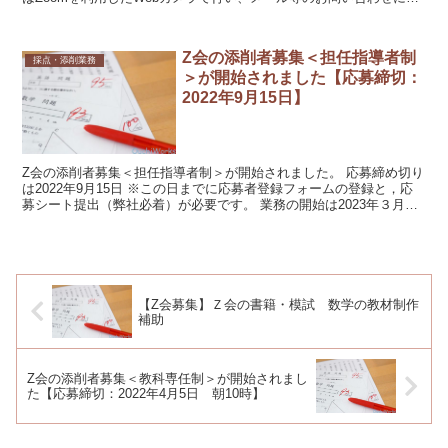
迅速に対応。 デジタル採点スタッフ 仕事内容 小中...
Z会の添削者募集＜担任指導者制
採点・添削業務
＞が開始されました【応募締切：
2022年9月15日】
Z会の添削者募集＜担任指導者制＞が開始されました。 応募締め切り
は2022年9月15日 ※この日までに応募者登録フォームの登録と，応
募シート提出（弊社必着）が必要です。 業務の開始は2023年３月中
旬（予定） 仕事内容 低学年 ●幼児対象 ...
【Z会募集】Ｚ会の書籍・模試 数学の教材制作
補助
Z会の添削者募集＜教科専任制＞が開始されまし
た【応募締切：2022年4月5日 朝10時】