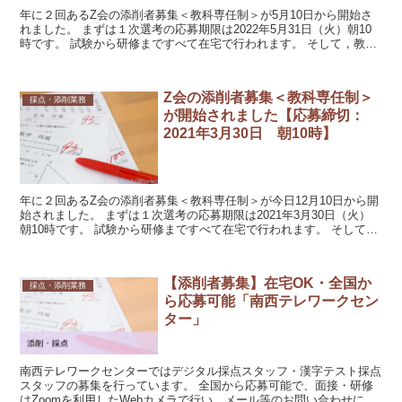
年に２回あるZ会の添削者募集＜教科専任制＞が5月10日から開始さ
れました。 まずは１次選考の応募期限は2022年5月31日（火）朝10
時です。 試験から研修まですべて在宅で行われます。 そして，教科
専任制の場合は，比較的自分の都合に合わせて...
Z会の添削者募集＜教科専任制＞
採点・添削業務
が開始されました【応募締切：
2021年3月30日 朝10時】
年に２回あるZ会の添削者募集＜教科専任制＞が今日12月10日から開
始されました。 まずは１次選考の応募期限は2021年3月30日（火）
朝10時です。 試験から研修まですべて在宅で行われます。 そして，
教科専任制の場合は，比較的自分の都合に合...
【添削者募集】在宅OK・全国か
採点・添削業務
ら応募可能「南西テレワークセン
ター」
南西テレワークセンターではデジタル採点スタッフ・漢字テスト採点
スタッフの募集を行っています。 全国から応募可能で、面接・研修
はZoomを利用したWebカメラで行い、メール等のお問い合わせにも