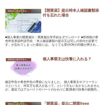
すが，はじめて個人事業主（フリーランス）...
【開業届】提出時本人確認書類添
開業届＆確定申告＆書類関係
付を忘れた場合
■個人事業の開業届出・廃業届出等手続をダウンロード ■所得税の青
色申告承認申請手続 「本人確認書類の提示又は写しの添付が必要で
す」が忘れてしまった場合には。 なくても受付OKの印鑑が押された
書類２通の控えが返送されてきます。
個人事業主は扶養に入れる？
開業届＆確定申告＆書類関係
確定申告や青色申告の季節になりました。 個人事業主やフリーラン
スというと、何百万も収入があって。という方もいるかもしれません
が、最近ではアルバイトやパートのかわりに配偶者の扶養の範囲内で
仕事をしている。または探しているという方も多いのではな...
「開業届」提出に開業freee
開業届＆確定申告＆書類関係