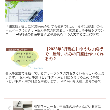
「開業届」提出に開業freeeがとても便利でした。 まずは国税庁のホ
ームページに行き， ■個人事業の開業届出・廃業届出等手続をダウン
ロード ■所得税の青色申告承認申請手続 １つ入力するごとに検索し
ていると，いつも検索にひっかかる噂の【開業f...
【2023年3月現在】ゆうちょ銀行
開業届＆確定申告＆書類関係
で「屋号」のみの口座は作つくれ
るの？
個人事業主で活動しているフリーランスの方も多くいらっしゃると思
います。 個人用と事業（ビジネス）用と口座を分けるために事業
（ビジネス）用の口座を用意します。 2023年3月現在、屋号のみで口
座を開設できる銀行はありません。 口座を開設する場...
在宅ワーカー＆小中高生のお子さんがいる方に