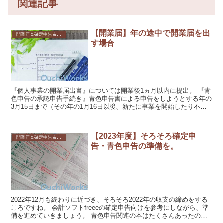
関連記事
【開業届】年の途中で開業届を出
開業届＆確定申告＆書類関係
す場合
『個人事業の開業届出書』については開業後1ヵ月以内に提出。 『青
色申告の承認申告手続き』青色申告書による申告をしようとする年の
3月15日まで（その年の1月16日以後、新たに事業を開始したり不動
産の貸付けをした場合には、その事業開始等の日（非...
【2023年度】そろそろ確定申
開業届＆確定申告＆書類関係
告・青色申告の準備を。
2022年12月も終わりに近づき、そろそろ2022年の収支の締めをする
ころですね。 会計ソフトfreeeの確定申告向けを参考にしながら、準
備を進めていきましょう。 青色申告関連の本はたくさんあったので